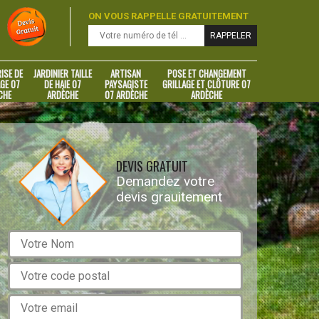
ON VOUS RAPPELLE GRATUITEMENT
ISE DE
JARDINIER TAILLE
ARTISAN
POSE ET CHANGEMENT
GE 07
DE HAIE 07
PAYSAGISTE
GRILLAGE ET CLÔTURE 07
CHE
ARDÈCHE
07 ARDÈCHE
ARDÈCHE
DEVIS GRATUIT
Demandez votre
devis grauitement