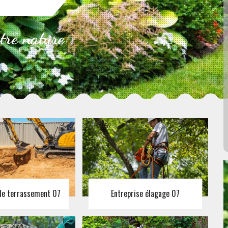
otre nature
 de terrassement 07
Entreprise élagage 07