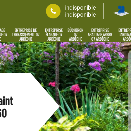
indisponible
indisponible
AGE
ENTREPRISE DE
ENTREPRISE
BÛCHERON
ENTREPRISE
ENTREPR
IE 07
TERRASSEMENT 07
ÉLAGAGE 07
07
ABATTAGE ARBRE
JARDINA
E
ARDÈCHE
ARDÈCHE
ARDÈCHE
07 ARDÈCHE
ARDÈ
aint
60