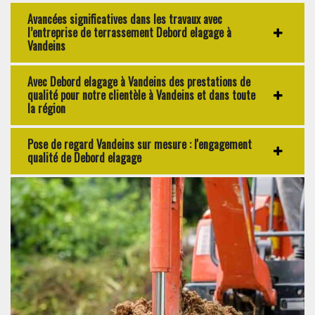
Avancées significatives dans les travaux avec
l’entreprise de terrassement Debord elagage à
Vandeins
Avec Debord elagage à Vandeins des prestations de
qualité pour notre clientèle à Vandeins et dans toute
la région
Pose de regard Vandeins sur mesure : l'engagement
qualité de Debord elagage