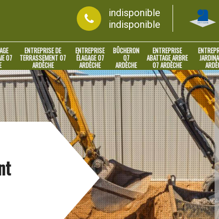
indisponible
indisponible
AGE
ENTREPRISE DE
ENTREPRISE
BÛCHERON
ENTREPRISE
ENTREPR
IE 07
TERRASSEMENT 07
ÉLAGAGE 07
07
ABATTAGE ARBRE
JARDINA
E
ARDÈCHE
ARDÈCHE
ARDÈCHE
07 ARDÈCHE
ARDÈ
nt