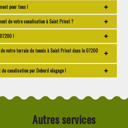
ment pour tous !
nt de votre canalisation à Saint Privat ?
 07200 !
e votre terrain de tennis à Saint Privat dans le 07200
de canalisation par Debord elagage !
Autres services