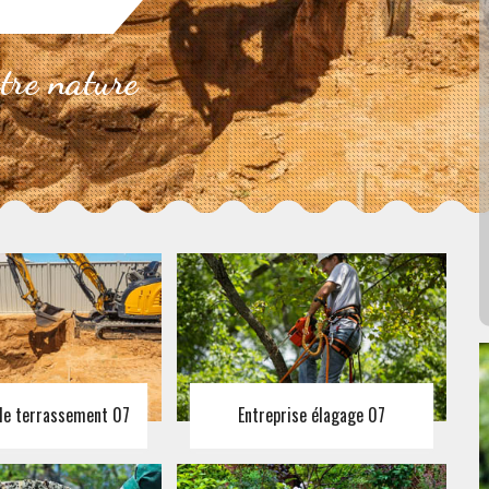
otre nature
 de terrassement 07
Entreprise élagage 07