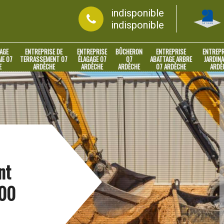
indisponible
indisponible
AGE
ENTREPRISE DE
ENTREPRISE
BÛCHERON
ENTREPRISE
ENTREPR
IE 07
TERRASSEMENT 07
ÉLAGAGE 07
07
ABATTAGE ARBRE
JARDINA
E
ARDÈCHE
ARDÈCHE
ARDÈCHE
07 ARDÈCHE
ARDÈ
nt
200