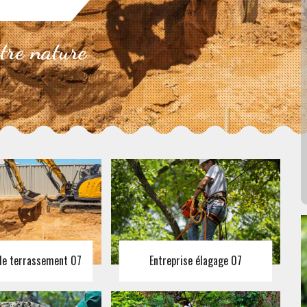
otre nature
 de terrassement 07
Entreprise élagage 07