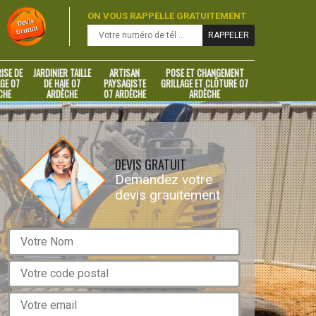
ON VOUS RAPPELLE GRATUITEMENT
ISE DE
JARDINIER TAILLE
ARTISAN
POSE ET CHANGEMENT
GE 07
DE HAIE 07
PAYSAGISTE
GRILLAGE ET CLÔTURE 07
CHE
ARDÈCHE
07 ARDÈCHE
ARDÈCHE
DEVIS GRATUIT
Demandez votre
devis grauitement