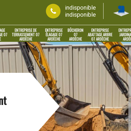
indisponible
indisponible
AGE
ENTREPRISE DE
ENTREPRISE
BÛCHERON
ENTREPRISE
ENTREPR
IE 07
TERRASSEMENT 07
ÉLAGAGE 07
07
ABATTAGE ARBRE
JARDINA
E
ARDÈCHE
ARDÈCHE
ARDÈCHE
07 ARDÈCHE
ARDÈ
nt