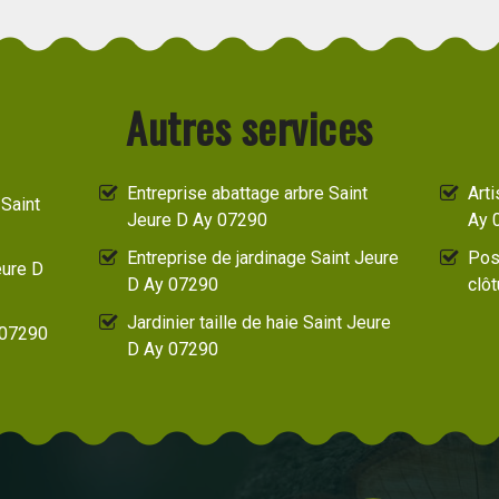
Autres services
Entreprise abattage arbre Saint
Art
Saint
Jeure D Ay 07290
Ay 
Entreprise de jardinage Saint Jeure
Pos
eure D
D Ay 07290
clô
Jardinier taille de haie Saint Jeure
 07290
D Ay 07290