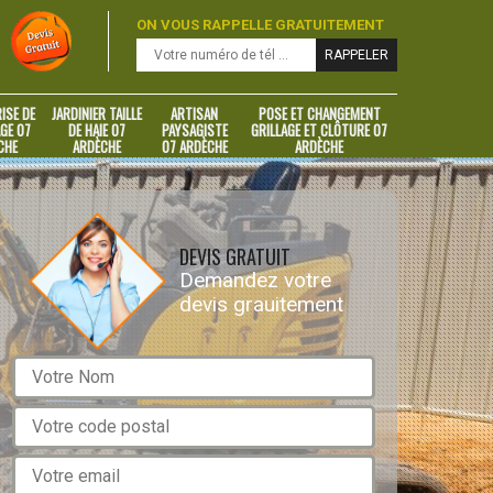
ON VOUS RAPPELLE GRATUITEMENT
ISE DE
JARDINIER TAILLE
ARTISAN
POSE ET CHANGEMENT
GE 07
DE HAIE 07
PAYSAGISTE
GRILLAGE ET CLÔTURE 07
CHE
ARDÈCHE
07 ARDÈCHE
ARDÈCHE
DEVIS GRATUIT
Demandez votre
devis grauitement