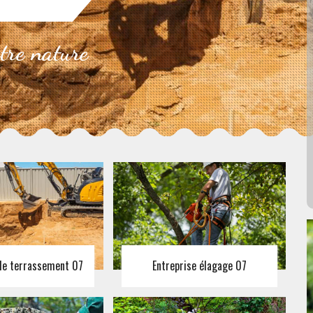
otre nature
 de terrassement 07
Entreprise élagage 07