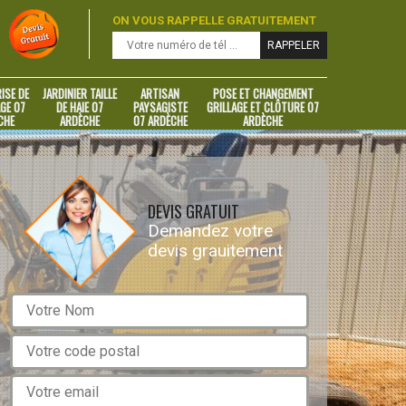
ON VOUS RAPPELLE GRATUITEMENT
ISE DE
JARDINIER TAILLE
ARTISAN
POSE ET CHANGEMENT
GE 07
DE HAIE 07
PAYSAGISTE
GRILLAGE ET CLÔTURE 07
CHE
ARDÈCHE
07 ARDÈCHE
ARDÈCHE
DEVIS GRATUIT
Demandez votre
devis grauitement