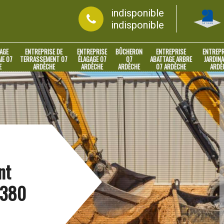
indisponible
indisponible
AGE
ENTREPRISE DE
ENTREPRISE
BÛCHERON
ENTREPRISE
ENTREPR
IE 07
TERRASSEMENT 07
ÉLAGAGE 07
07
ABATTAGE ARBRE
JARDINA
E
ARDÈCHE
ARDÈCHE
ARDÈCHE
07 ARDÈCHE
ARDÈ
nt
1380