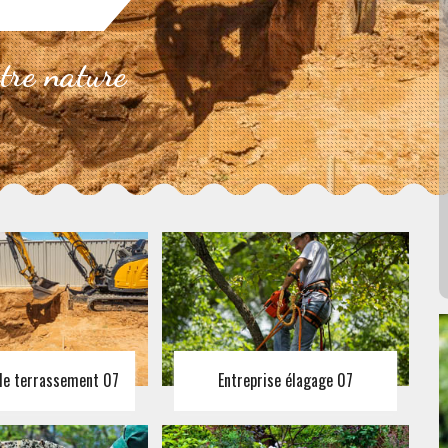
otre nature
 de terrassement 07
Entreprise élagage 07