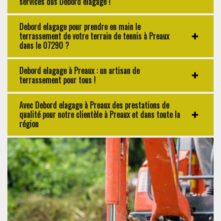
services dus Debord elagage !
Debord elagage pour prendre en main le
terrassement de votre terrain de tennis à Preaux
dans le 07290 ?
Debord elagage à Preaux : un artisan de
terrassement pour tous !
Avec Debord elagage à Preaux des prestations de
qualité pour notre clientèle à Preaux et dans toute la
région