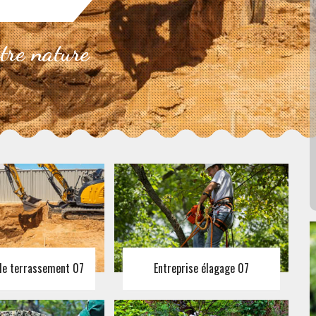
otre nature
 de terrassement 07
Entreprise élagage 07