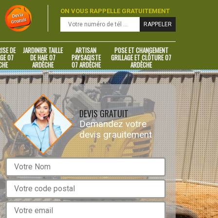
ON VOUS RAPPELLE GRATUITEMENT
ISE DE
JARDINIER TAILLE
ARTISAN
POSE ET CHANGEMENT
GE 07
DE HAIE 07
PAYSAGISTE
GRILLAGE ET CLÔTURE 07
CHE
ARDÈCHE
07 ARDÈCHE
ARDÈCHE
DEVIS GRATUIT
Demandez votre
devis grauitement