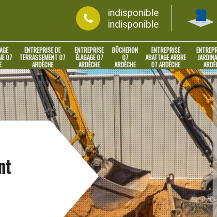
indisponible
indisponible
AGE
ENTREPRISE DE
ENTREPRISE
BÛCHERON
ENTREPRISE
ENTREPR
IE 07
TERRASSEMENT 07
ÉLAGAGE 07
07
ABATTAGE ARBRE
JARDINA
E
ARDÈCHE
ARDÈCHE
ARDÈCHE
07 ARDÈCHE
ARDÈ
nt