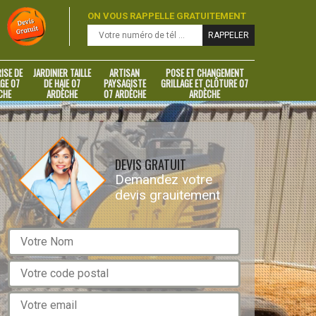
ON VOUS RAPPELLE GRATUITEMENT
ISE DE
JARDINIER TAILLE
ARTISAN
POSE ET CHANGEMENT
GE 07
DE HAIE 07
PAYSAGISTE
GRILLAGE ET CLÔTURE 07
CHE
ARDÈCHE
07 ARDÈCHE
ARDÈCHE
DEVIS GRATUIT
Demandez votre
devis grauitement