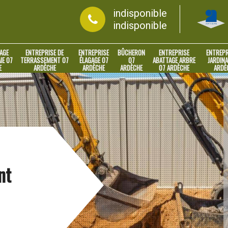
indisponible
indisponible
AGE
ENTREPRISE DE
ENTREPRISE
BÛCHERON
ENTREPRISE
ENTREPR
IE 07
TERRASSEMENT 07
ÉLAGAGE 07
07
ABATTAGE ARBRE
JARDINA
E
ARDÈCHE
ARDÈCHE
ARDÈCHE
07 ARDÈCHE
ARDÈ
nt