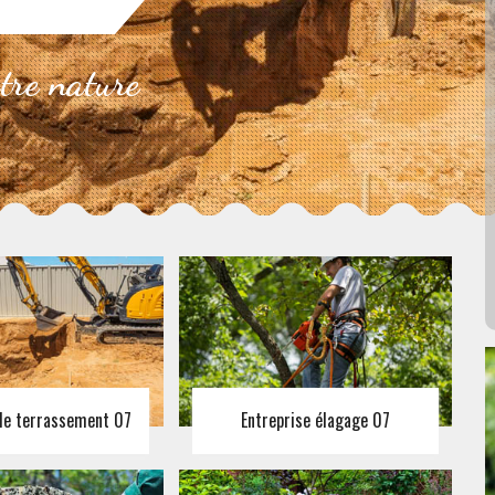
otre nature
 de terrassement 07
Entreprise élagage 07