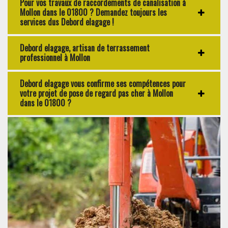
Pour vos travaux de raccordements de canalisation à
Mollon dans le 01800 ? Demandez toujours les
services dus Debord elagage !
Debord elagage, artisan de terrassement
professionnel à Mollon
Debord elagage vous confirme ses compétences pour
votre projet de pose de regard pas cher à Mollon
dans le 01800 ?