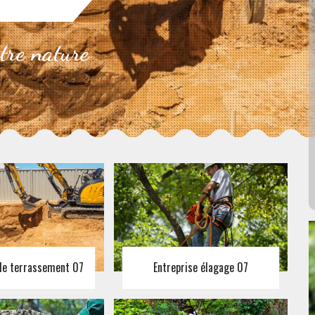
otre nature
 de terrassement 07
Entreprise élagage 07