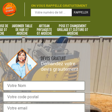
ON VOUS RAPPELLE GRATUITEMENT
ISE DE
JARDINIER TAILLE
ARTISAN
POSE ET CHANGEMENT
GE 07
DE HAIE 07
PAYSAGISTE
GRILLAGE ET CLÔTURE 07
CHE
ARDÈCHE
07 ARDÈCHE
ARDÈCHE
DEVIS GRATUIT
Demandez votre
devis grauitement