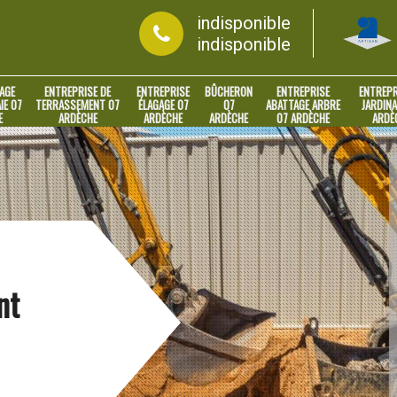
indisponible
indisponible
AGE
ENTREPRISE DE
ENTREPRISE
BÛCHERON
ENTREPRISE
ENTREPR
IE 07
TERRASSEMENT 07
ÉLAGAGE 07
07
ABATTAGE ARBRE
JARDINA
E
ARDÈCHE
ARDÈCHE
ARDÈCHE
07 ARDÈCHE
ARDÈ
nt