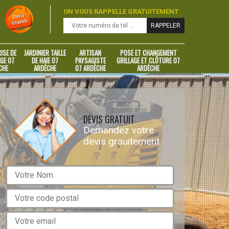
ON VOUS RAPPELLE GRATUITEMENT
ISE DE
JARDINIER TAILLE
ARTISAN
POSE ET CHANGEMENT
GE 07
DE HAIE 07
PAYSAGISTE
GRILLAGE ET CLÔTURE 07
CHE
ARDÈCHE
07 ARDÈCHE
ARDÈCHE
DEVIS GRATUIT
Demandez votre
devis grauitement