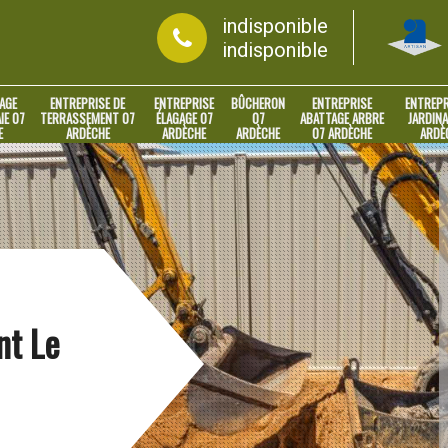
indisponible
indisponible
AGE
ENTREPRISE DE
ENTREPRISE
BÛCHERON
ENTREPRISE
ENTREPR
IE 07
TERRASSEMENT 07
ÉLAGAGE 07
07
ABATTAGE ARBRE
JARDINA
E
ARDÈCHE
ARDÈCHE
ARDÈCHE
07 ARDÈCHE
ARDÈ
nt Le