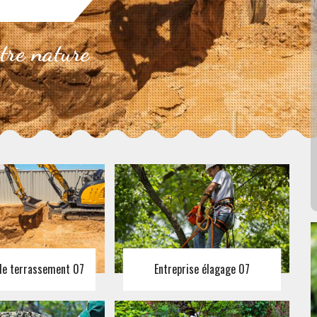
otre nature
 de terrassement 07
Entreprise élagage 07