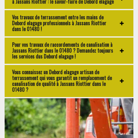
à Jassans Riottier : le savoir-faire de Debord elagage
Vos travaux de terrassement entre les mains de
Debord elagage professionnels à Jassans Riottier
dans le 01480 !
Pour vos travaux de raccordements de canalisation à
Jassans Riottier dans le 01480 ? Demandez toujours
les services dus Debord elagage !
Vous connaissez un Debord elagage artisan de
terrassement qui vous garantit un remplacement de
canalisation de qualité à Jassans Riottier dans le
01480 ?