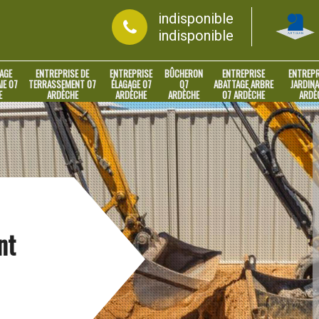
indisponible
indisponible
AGE
ENTREPRISE DE
ENTREPRISE
BÛCHERON
ENTREPRISE
ENTREPR
IE 07
TERRASSEMENT 07
ÉLAGAGE 07
07
ABATTAGE ARBRE
JARDINA
E
ARDÈCHE
ARDÈCHE
ARDÈCHE
07 ARDÈCHE
ARDÈ
nt