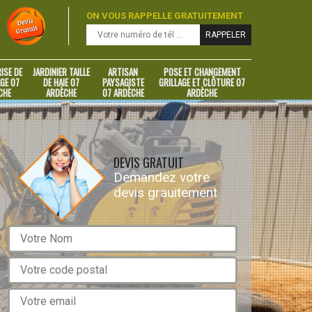
ON VOUS RAPPELLE GRATUITEMENT
ISE DE
JARDINIER TAILLE
ARTISAN
POSE ET CHANGEMENT
GE 07
DE HAIE 07
PAYSAGISTE
GRILLAGE ET CLÔTURE 07
CHE
ARDÈCHE
07 ARDÈCHE
ARDÈCHE
DEVIS GRATUIT
Demandez votre
devis grauitement