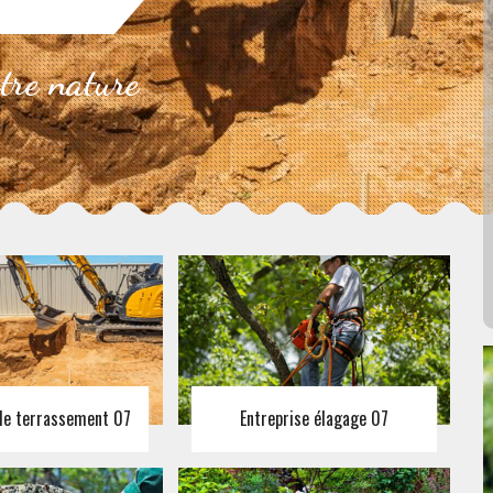
otre nature
 de terrassement 07
Entreprise élagage 07