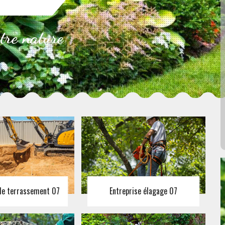
otre nature
 de terrassement 07
Entreprise élagage 07