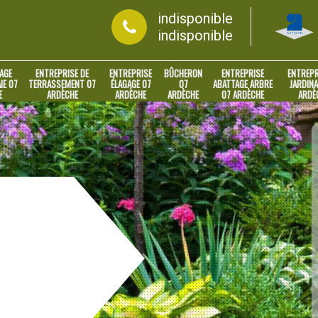
indisponible
indisponible
AGE
ENTREPRISE DE
ENTREPRISE
BÛCHERON
ENTREPRISE
ENTREPR
IE 07
TERRASSEMENT 07
ÉLAGAGE 07
07
ABATTAGE ARBRE
JARDINA
E
ARDÈCHE
ARDÈCHE
ARDÈCHE
07 ARDÈCHE
ARDÈ