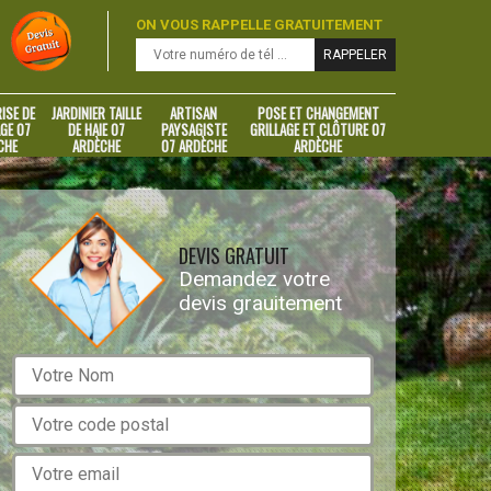
ON VOUS RAPPELLE GRATUITEMENT
ISE DE
JARDINIER TAILLE
ARTISAN
POSE ET CHANGEMENT
GE 07
DE HAIE 07
PAYSAGISTE
GRILLAGE ET CLÔTURE 07
CHE
ARDÈCHE
07 ARDÈCHE
ARDÈCHE
DEVIS GRATUIT
Demandez votre
devis grauitement