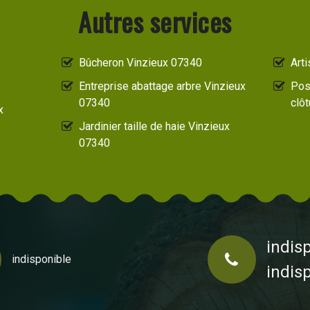
Autres services
Bûcheron Vinzieux 07340
Art
Entreprise abattage arbre Vinzieux
Pos
07340
clô
x
Jardinier taille de haie Vinzieux
07340
indis
indisponible
indis