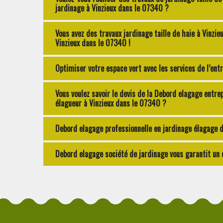
jardinage à Vinzieux dans le 07340 ?
Vous avez des travaux jardinage taille de haie à Vinzie
Vinzieux dans le 07340 !
Optimiser votre espace vert avec les services de l’ent
Vous voulez savoir le devis de la Debord elagage entre
élagueur à Vinzieux dans le 07340 ?
Debord elagage professionnelle en jardinage élagage d
Debord elagage société de jardinage vous garantit un 