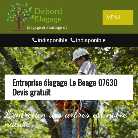
MENU
indisponible
indisponible
Entreprise élagage Le Beage 07630
Devis gratuit
L'entretien des arbres est notre
nature