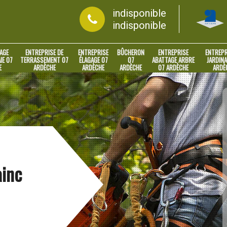
indisponible
indisponible
AGE
ENTREPRISE DE
ENTREPRISE
BÛCHERON
ENTREPRISE
ENTREPR
IE 07
TERRASSEMENT 07
ÉLAGAGE 07
07
ABATTAGE ARBRE
JARDINA
E
ARDÈCHE
ARDÈCHE
ARDÈCHE
07 ARDÈCHE
ARDÈ
ainc