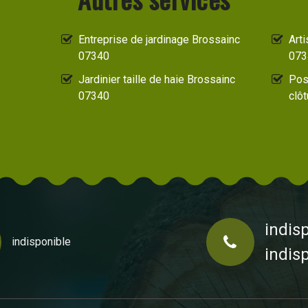
Entreprise de jardinage Brossainc
Art
07340
073
Jardinier taille de haie Brossainc
Pos
07340
clô
indis
indisponible
indis