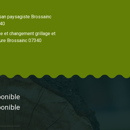
isan paysagiste Brossainc
40
e et changement grillage et
ture Brossainc 07340
ponible
ponible