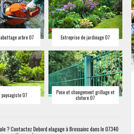
 abattage arbre 07
Entreprise de jardinage 07
Pose et changement grillage et
n paysagiste 07
cloture 07
déale ? Contactez Debord elagage à Brossainc dans le 07340