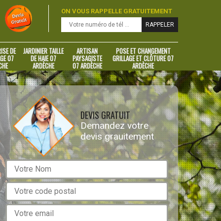
ON VOUS RAPPELLE GRATUITEMENT
ISE DE
JARDINIER TAILLE
ARTISAN
POSE ET CHANGEMENT
GE 07
DE HAIE 07
PAYSAGISTE
GRILLAGE ET CLÔTURE 07
CHE
ARDÈCHE
07 ARDÈCHE
ARDÈCHE
DEVIS GRATUIT
Demandez votre
devis grauitement