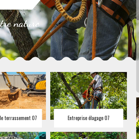
otre nature
 de terrassement 07
Entreprise élagage 07