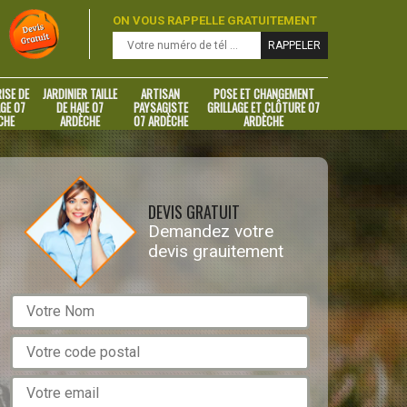
ON VOUS RAPPELLE GRATUITEMENT
ISE DE
JARDINIER TAILLE
ARTISAN
POSE ET CHANGEMENT
GE 07
DE HAIE 07
PAYSAGISTE
GRILLAGE ET CLÔTURE 07
CHE
ARDÈCHE
07 ARDÈCHE
ARDÈCHE
DEVIS GRATUIT
Demandez votre
devis grauitement