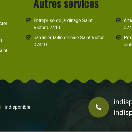
Autres services
Entreprise de jardinage Saint
Arti
ctor
Victor 07410
074
Jardinier taille de haie Saint Victor
Pos
0
07410
clôt
aint
indis
indisponible
indis