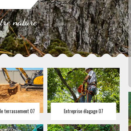
otre nature
 de terrassement 07
Entreprise élagage 07