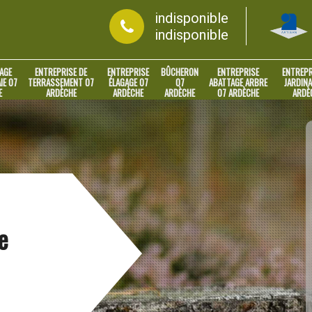
indisponible
indisponible
AGE
ENTREPRISE DE
ENTREPRISE
BÛCHERON
ENTREPRISE
ENTREPR
IE 07
TERRASSEMENT 07
ÉLAGAGE 07
07
ABATTAGE ARBRE
JARDINA
E
ARDÈCHE
ARDÈCHE
ARDÈCHE
07 ARDÈCHE
ARDÈ
e