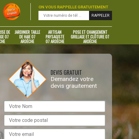
ON VOUS RAPPELLE GRATUITEMENT
ISE DE
JARDINIER TAILLE
ARTISAN
POSE ET CHANGEMENT
GE 07
DE HAIE 07
PAYSAGISTE
GRILLAGE ET CLÔTURE 07
CHE
ARDÈCHE
07 ARDÈCHE
ARDÈCHE
DEVIS GRATUIT
Demandez votre
devis grauitement