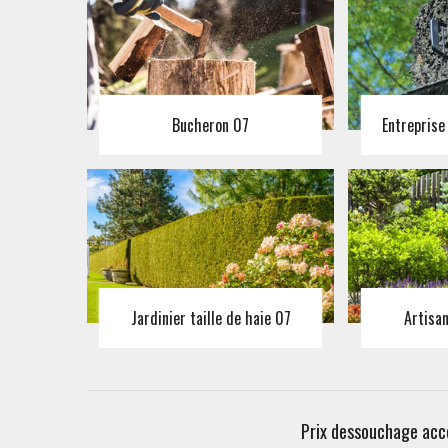
Bucheron 07
Entreprise
Jardinier taille de haie 07
Artisa
Prix dessouchage acce