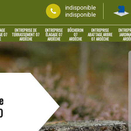
indisponible
indisponible
AGE
ENTREPRISE DE
ENTREPRISE
BÛCHERON
ENTREPRISE
ENTREPR
IE 07
TERRASSEMENT 07
ÉLAGAGE 07
07
ABATTAGE ARBRE
JARDINA
E
ARDÈCHE
ARDÈCHE
ARDÈCHE
07 ARDÈCHE
ARDÈ
e
0