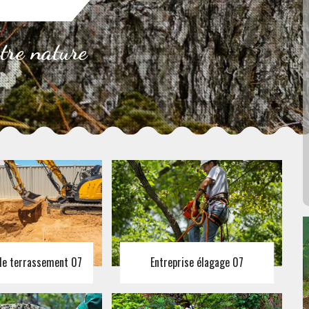
otre nature
 de terrassement 07
Entreprise élagage 07