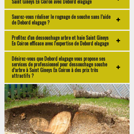
Saint Gineys En Coiron avec Debord elagage
Saurez-vous réaliser le rognage de souche sans l’aide
de Debord elagage ?
Profitez d'un dessouchage arbre et haie Saint Gineys
En Coiron efficace avec l'expertise de Debord elagage
Désirez-vous que Debord elagage vous propose ses
services de professionnel pour dessouchage souche
d’arbre à Saint Gineys En Coiron à des prix très
attractifs ?