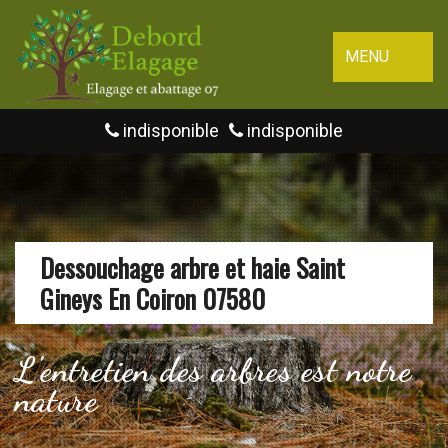
MENU
indisponible
indisponible
Dessouchage arbre et haie Saint
Gineys En Coiron 07580
L'entretien des arbres est notre
nature