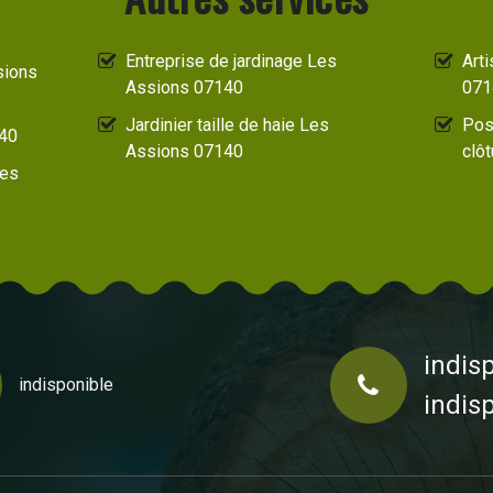
Entreprise de jardinage Les
Art
sions
Assions 07140
071
Jardinier taille de haie Les
Pos
140
Assions 07140
clô
Les
indis
indisponible
indis