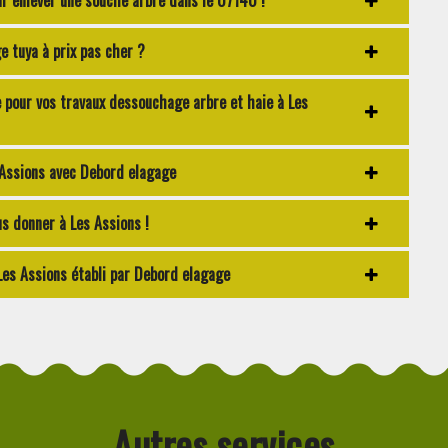
r enlever une souche arbre dans le 07140 !
 tuya à prix pas cher ?
 pour vos travaux dessouchage arbre et haie à Les
 Assions avec Debord elagage
s donner à Les Assions !
Les Assions établi par Debord elagage
Autres services