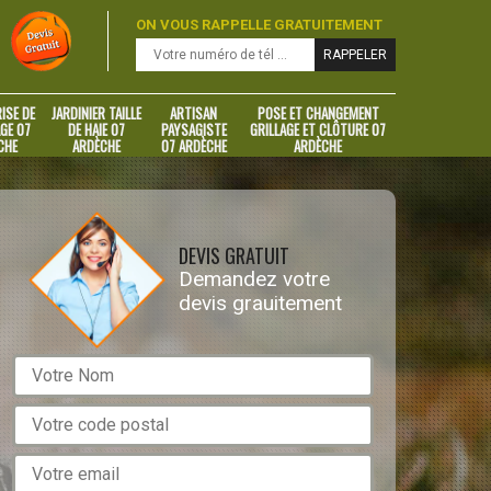
ON VOUS RAPPELLE GRATUITEMENT
ISE DE
JARDINIER TAILLE
ARTISAN
POSE ET CHANGEMENT
GE 07
DE HAIE 07
PAYSAGISTE
GRILLAGE ET CLÔTURE 07
CHE
ARDÈCHE
07 ARDÈCHE
ARDÈCHE
DEVIS GRATUIT
Demandez votre
devis grauitement