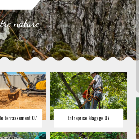
otre nature
 de terrassement 07
Entreprise élagage 07