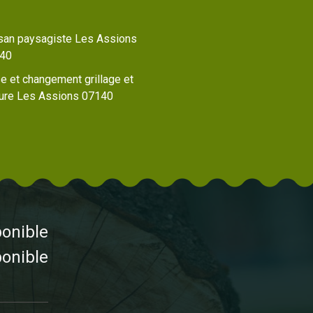
isan paysagiste Les Assions
40
e et changement grillage et
ture Les Assions 07140
ponible
ponible