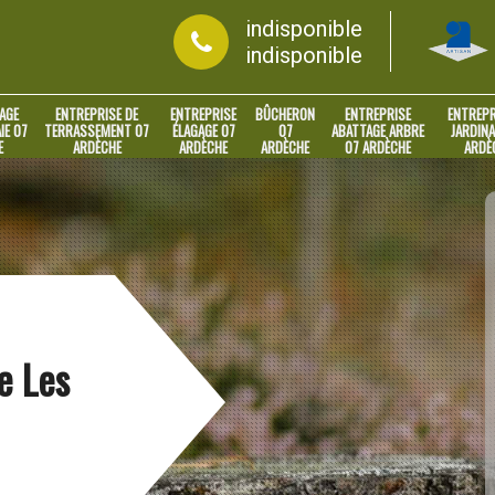
indisponible
indisponible
AGE
ENTREPRISE DE
ENTREPRISE
BÛCHERON
ENTREPRISE
ENTREPR
IE 07
TERRASSEMENT 07
ÉLAGAGE 07
07
ABATTAGE ARBRE
JARDINA
E
ARDÈCHE
ARDÈCHE
ARDÈCHE
07 ARDÈCHE
ARDÈ
e Les