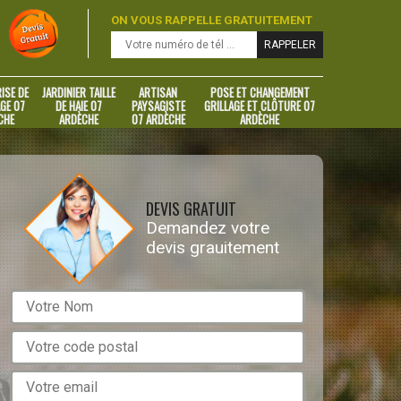
ON VOUS RAPPELLE GRATUITEMENT
ISE DE
JARDINIER TAILLE
ARTISAN
POSE ET CHANGEMENT
GE 07
DE HAIE 07
PAYSAGISTE
GRILLAGE ET CLÔTURE 07
CHE
ARDÈCHE
07 ARDÈCHE
ARDÈCHE
DEVIS GRATUIT
Demandez votre
devis grauitement