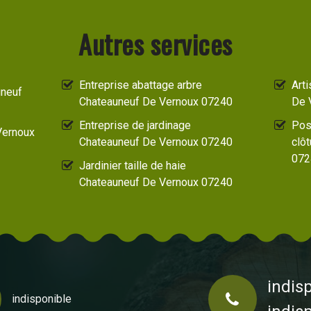
Autres services
Entreprise abattage arbre
Art
uneuf
Chateauneuf De Vernoux 07240
De 
Entreprise de jardinage
Pos
Vernoux
Chateauneuf De Vernoux 07240
clô
072
Jardinier taille de haie
Chateauneuf De Vernoux 07240
indis
indisponible