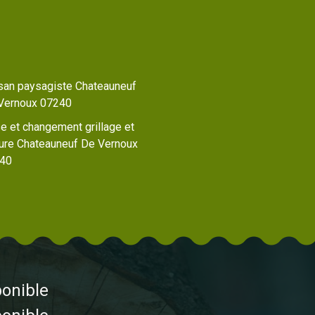
isan paysagiste Chateauneuf
Vernoux 07240
e et changement grillage et
ture Chateauneuf De Vernoux
40
ponible