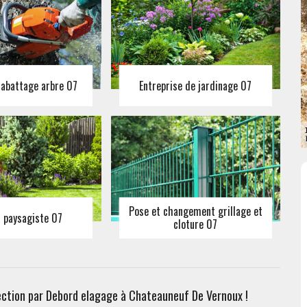
 abattage arbre 07
Entreprise de jardinage 07
Pose et changement grillage et
n paysagiste 07
cloture 07
ection par Debord elagage à Chateauneuf De Vernoux !