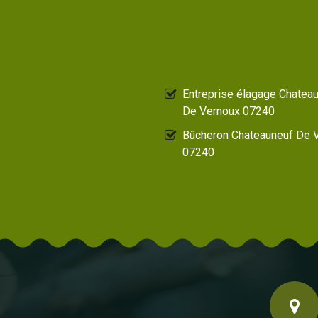
Entreprise élagage Chatea
De Vernoux 07240
Bûcheron Chateauneuf De 
07240