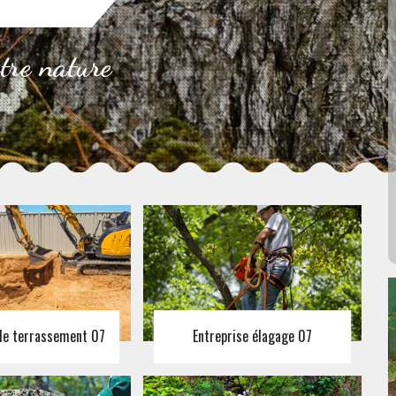
otre nature
 de terrassement 07
Entreprise élagage 07