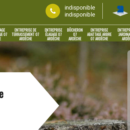
indisponible
indisponible
AGE
ENTREPRISE DE
ENTREPRISE
BÛCHERON
ENTREPRISE
ENTREPR
IE 07
TERRASSEMENT 07
ÉLAGAGE 07
07
ABATTAGE ARBRE
JARDINA
E
ARDÈCHE
ARDÈCHE
ARDÈCHE
07 ARDÈCHE
ARDÈ
e