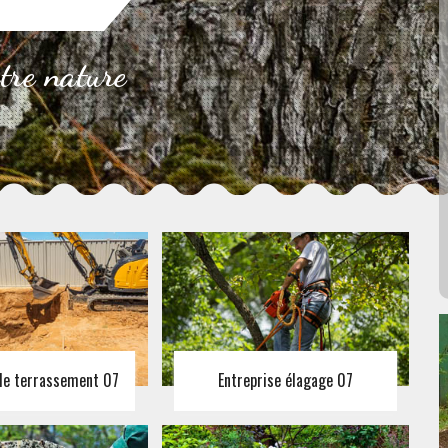
otre nature
 de terrassement 07
Entreprise élagage 07