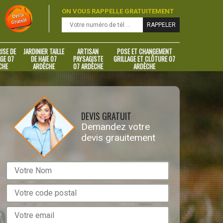
ON VOUS RAPPELLE GRATUITEMENT
ISE DE
JARDINIER TAILLE
ARTISAN
POSE ET CHANGEMENT
GE 07
DE HAIE 07
PAYSAGISTE
GRILLAGE ET CLÔTURE 07
CHE
ARDÈCHE
07 ARDÈCHE
ARDÈCHE
DEVIS GRATUIT
Demandez votre
devis grauitement