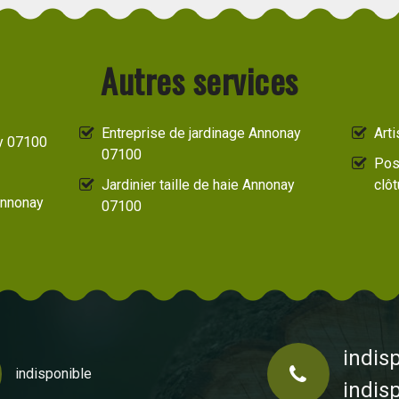
Autres services
Entreprise de jardinage Annonay
Art
y 07100
07100
Pos
Jardinier taille de haie Annonay
clô
Annonay
07100
indis
indisponible
indis