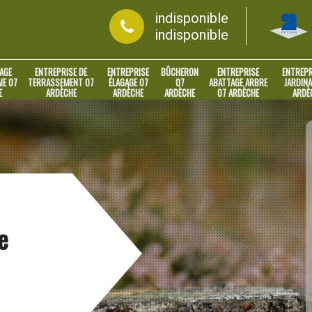
indisponible
indisponible
AGE
ENTREPRISE DE
ENTREPRISE
BÛCHERON
ENTREPRISE
ENTREPR
IE 07
TERRASSEMENT 07
ÉLAGAGE 07
07
ABATTAGE ARBRE
JARDINA
E
ARDÈCHE
ARDÈCHE
ARDÈCHE
07 ARDÈCHE
ARDÈ
e